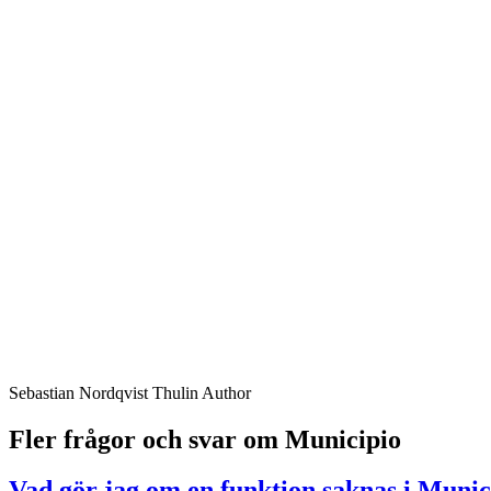
Sebastian Nordqvist Thulin
Author
Fler frågor och svar om Municipio
Vad gör jag om en funktion saknas i Munic