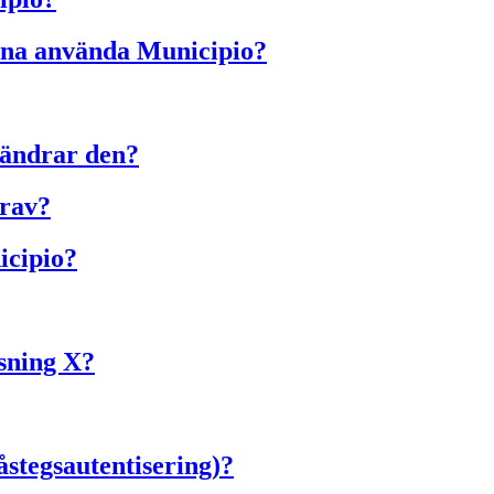
unna använda Municipio?
 ändrar den?
krav?
icipio?
ösning X?
stegsautentisering)?