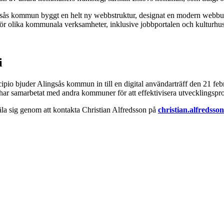
lingsås kommun byggt en helt ny webbstruktur, designat en modern webbup
er för olika kommunala verksamheter, inklusive jobbportalen och kulturhus
i
ipio bjuder Alingsås kommun in till en digital användarträff den 21 febru
 har samarbetat med andra kommuner för att effektivisera utvecklingspr
la sig genom att kontakta Christian Alfredsson på
christian.alfredsso