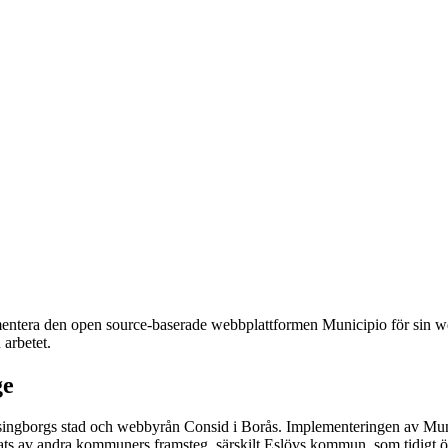
entera den open source-baserade webbplattformen Municipio för sin w
 arbetet.
ge
ingborgs stad och webbyrån Consid i Borås. Implementeringen av Munici
ts av andra kommuners framsteg, särskilt Eslövs kommun, som tidigt öv