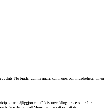
ebbplats. Nu bjuder dom in andra kommuner och myndigheter till en
pio har möjliggjort en effektiv utvecklingsprocess där flera
ertygade dem om att Municipio var rätt väg att gå.